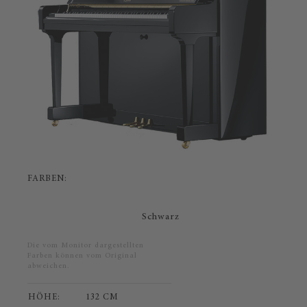
FARBEN:
Schwarz
Die vom Monitor dargestellten
Farben können vom Original
abweichen.
HÖHE:
132 CM