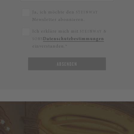
Ja, ich möchte den
STEINWAY
Newsletter abonnieren.
Ich erkläre mich mit
STEINWAY &
Datenschutzbestimmungen
SONS
einverstanden.*
ABSENDEN