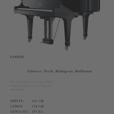
FARBEN:
Schwarz,
Weiß,
Mahagoni,
Nußbaum
Die vom Monitor dargestellten
Farben können vom Original
abweichen.
BREITE:
151 CM
LÄNGE:
178 CM
GEWICHT:
333 KG