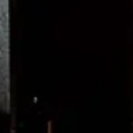
Encontrar distribuidor
Steinway Floor Template
Buying a Used Grand or Upright
Acerca de Steinway
Descubrir Steinway
News & Events
Steinway Artists
Steinway Factory
Video Gallery
Aspectos legales
Aviso legal
Política de privacidad
Aviso legal
Configurar cookies
Contacto
Formulario de contacto
Solicitar presupuesto
Steinway Newsletter