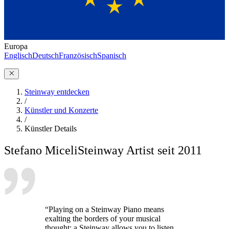
Europa
Englisch
Deutsch
Französisch
Spanisch
Steinway entdecken
/
Künstler und Konzerte
/
Künstler Details
Stefano Miceli
Steinway Artist seit 2011
“Playing on a Steinway Piano means
exalting the borders of your musical
thought; a Steinway allows you to listen