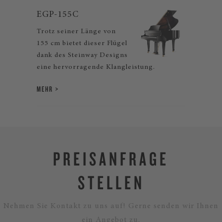
EGP-155C
Trotz seiner Länge von
155 cm bietet dieser Flügel
dank des Steinway Designs
eine hervorragende Klangleistung.
MEHR
PREISANFRAGE
STELLEN
Nehmen Sie Kontakt zu uns auf! Gerne senden wir Ihnen
ein Angebot zu.