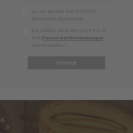
Ja, ich möchte den
STEINWAY
Newsletter abonnieren.
Ich erkläre mich mit
STEINWAY &
Datenschutzbestimmungen
SONS
einverstanden.*
ABSENDEN