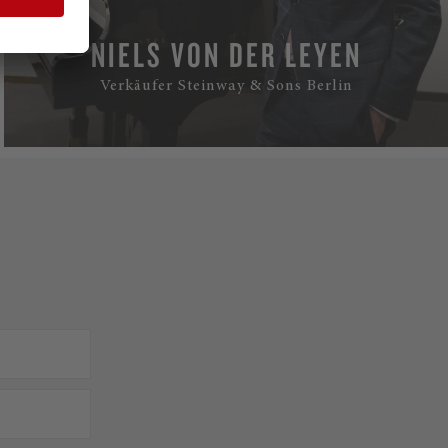
NIELS VON DER LEYEN
Verkäufer Steinway & Sons Berlin