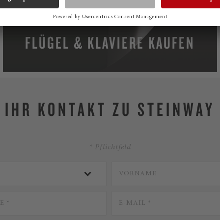
FLÜGEL & KLAVIERE KAUFEN
IHR KONTAKT ZU STEINWAY
* Pflichtfeld