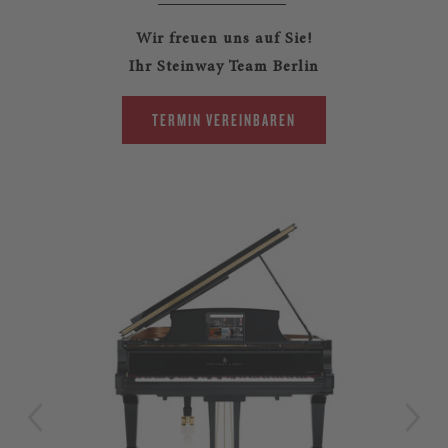
Wir freuen uns auf Sie!
Ihr Steinway Team Berlin
TERMIN VEREINBAREN
LIM
Str
Ste
zei
aus