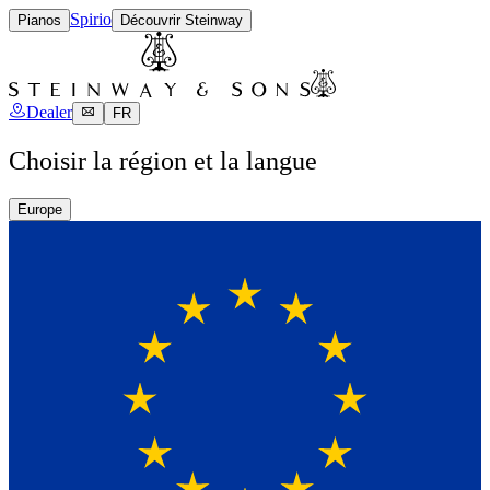
Spirio
Pianos
Découvrir Steinway
Dealer
FR
Choisir la région et la langue
Europe