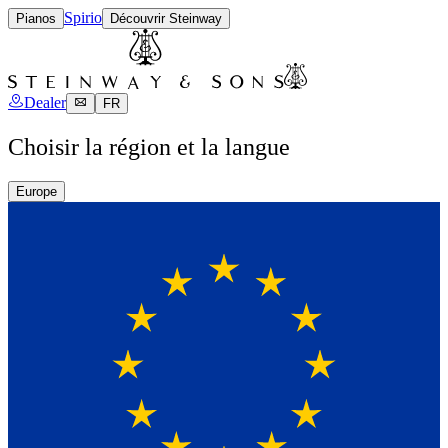
Spirio
Pianos
Découvrir Steinway
Dealer
FR
Choisir la région et la langue
Europe