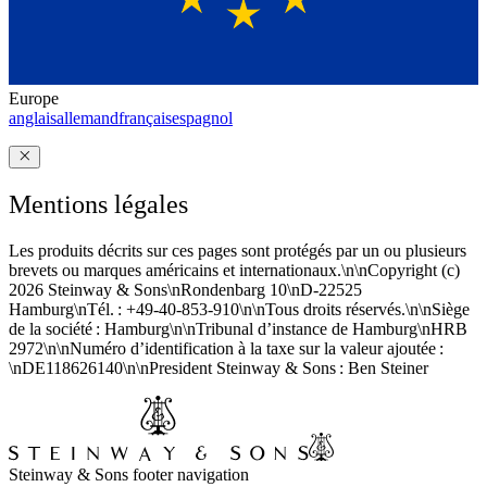
Europe
anglais
allemand
français
espagnol
Mentions légales
Les produits décrits sur ces pages sont protégés par un ou plusieurs
brevets ou marques américains et internationaux.\n\nCopyright (c)
2026 Steinway ⁠&⁠ Sons\nRondenbarg 10\nD-22525
Hamburg\nTél. : +49-40-853-910\n\nTous droits réservés.\n\nSiège
de la société : Hamburg\n\nTribunal d’instance de Hamburg\nHRB
2972\n\nNuméro d’identification à la taxe sur la valeur ajoutée :
\nDE118626140\n\nPresident Steinway ⁠&⁠ Sons : Ben Steiner
Steinway & Sons footer navigation