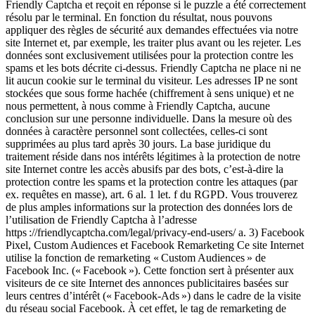
Friendly Captcha et reçoit en réponse si le puzzle a été correctement
résolu par le terminal. En fonction du résultat, nous pouvons
appliquer des règles de sécurité aux demandes effectuées via notre
site Internet et, par exemple, les traiter plus avant ou les rejeter. Les
données sont exclusivement utilisées pour la protection contre les
spams et les bots décrite ci-dessus. Friendly Captcha ne place ni ne
lit aucun cookie sur le terminal du visiteur. Les adresses IP ne sont
stockées que sous forme hachée (chiffrement à sens unique) et ne
nous permettent, à nous comme à Friendly Captcha, aucune
conclusion sur une personne individuelle. Dans la mesure où des
données à caractère personnel sont collectées, celles-ci sont
supprimées au plus tard après 30 jours. La base juridique du
traitement réside dans nos intérêts légitimes à la protection de notre
site Internet contre les accès abusifs par des bots, c’est-à-dire la
protection contre les spams et la protection contre les attaques (par
ex. requêtes en masse), art. 6 al. 1 let. f du RGPD. Vous trouverez
de plus amples informations sur la protection des données lors de
l’utilisation de Friendly Captcha à l’adresse
https ://friendlycaptcha.com/legal/privacy-end-users/ a. 3) Facebook
Pixel, Custom Audiences et Facebook Remarketing Ce site Internet
utilise la fonction de remarketing « Custom Audiences » de
Facebook Inc. (« Facebook »). Cette fonction sert à présenter aux
visiteurs de ce site Internet des annonces publicitaires basées sur
leurs centres d’intérêt (« Facebook-Ads ») dans le cadre de la visite
du réseau social Facebook. À cet effet, le tag de remarketing de