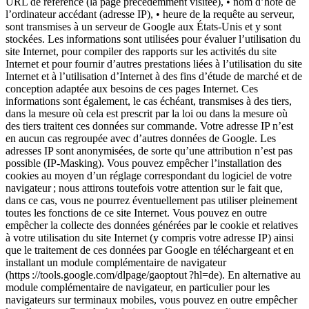
URL de référence (la page précédemment visitée), • nom d’hôte de
l’ordinateur accédant (adresse IP), • heure de la requête au serveur,
sont transmises à un serveur de Google aux États-Unis et y sont
stockées. Les informations sont utilisées pour évaluer l’utilisation du
site Internet, pour compiler des rapports sur les activités du site
Internet et pour fournir d’autres prestations liées à l’utilisation du site
Internet et à l’utilisation d’Internet à des fins d’étude de marché et de
conception adaptée aux besoins de ces pages Internet. Ces
informations sont également, le cas échéant, transmises à des tiers,
dans la mesure où cela est prescrit par la loi ou dans la mesure où
des tiers traitent ces données sur commande. Votre adresse IP n’est
en aucun cas regroupée avec d’autres données de Google. Les
adresses IP sont anonymisées, de sorte qu’une attribution n’est pas
possible (IP-Masking). Vous pouvez empêcher l’installation des
cookies au moyen d’un réglage correspondant du logiciel de votre
navigateur ; nous attirons toutefois votre attention sur le fait que,
dans ce cas, vous ne pourrez éventuellement pas utiliser pleinement
toutes les fonctions de ce site Internet. Vous pouvez en outre
empêcher la collecte des données générées par le cookie et relatives
à votre utilisation du site Internet (y compris votre adresse IP) ainsi
que le traitement de ces données par Google en téléchargeant et en
installant un module complémentaire de navigateur
(https ://tools.google.com/dlpage/gaoptout ?hl=de). En alternative au
module complémentaire de navigateur, en particulier pour les
navigateurs sur terminaux mobiles, vous pouvez en outre empêcher