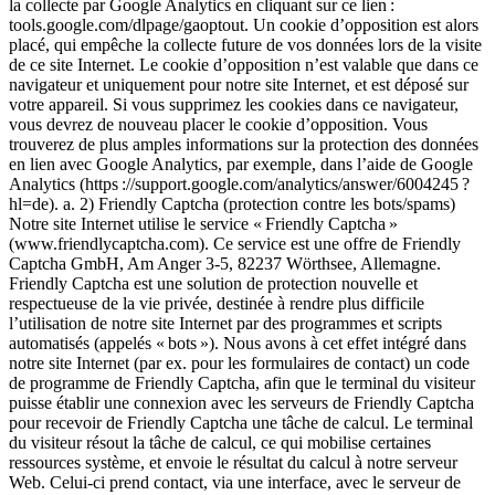
la collecte par Google Analytics en cliquant sur ce lien :
tools.google.com/dlpage/gaoptout. Un cookie d’opposition est alors
placé, qui empêche la collecte future de vos données lors de la visite
de ce site Internet. Le cookie d’opposition n’est valable que dans ce
navigateur et uniquement pour notre site Internet, et est déposé sur
votre appareil. Si vous supprimez les cookies dans ce navigateur,
vous devrez de nouveau placer le cookie d’opposition. Vous
trouverez de plus amples informations sur la protection des données
en lien avec Google Analytics, par exemple, dans l’aide de Google
Analytics (https ://support.google.com/analytics/answer/6004245 ?
hl=de). a. 2) Friendly Captcha (protection contre les bots/spams)
Notre site Internet utilise le service « Friendly Captcha »
(www.friendlycaptcha.com). Ce service est une offre de Friendly
Captcha GmbH, Am Anger 3-5, 82237 Wörthsee, Allemagne.
Friendly Captcha est une solution de protection nouvelle et
respectueuse de la vie privée, destinée à rendre plus difficile
l’utilisation de notre site Internet par des programmes et scripts
automatisés (appelés « bots »). Nous avons à cet effet intégré dans
notre site Internet (par ex. pour les formulaires de contact) un code
de programme de Friendly Captcha, afin que le terminal du visiteur
puisse établir une connexion avec les serveurs de Friendly Captcha
pour recevoir de Friendly Captcha une tâche de calcul. Le terminal
du visiteur résout la tâche de calcul, ce qui mobilise certaines
ressources système, et envoie le résultat du calcul à notre serveur
Web. Celui-ci prend contact, via une interface, avec le serveur de