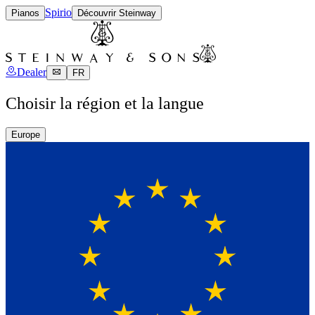
Spirio
Pianos
Découvrir Steinway
Dealer
FR
Choisir la région et la langue
Europe