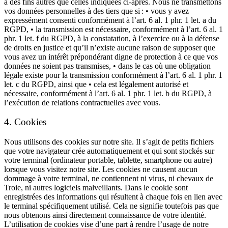
à des fins autres que celles indiquées ci-après. Nous ne transmettons
vos données personnelles à des tiers que si : • vous y avez
expressément consenti conformément à l’art. 6 al. 1 phr. 1 let. a du
RGPD, • la transmission est nécessaire, conformément à l’art. 6 al. 1
phr. 1 let. f du RGPD, à la constatation, à l’exercice ou à la défense
de droits en justice et qu’il n’existe aucune raison de supposer que
vous avez un intérêt prépondérant digne de protection à ce que vos
données ne soient pas transmises, • dans le cas où une obligation
légale existe pour la transmission conformément à l’art. 6 al. 1 phr. 1
let. c du RGPD, ainsi que • cela est légalement autorisé et
nécessaire, conformément à l’art. 6 al. 1 phr. 1 let. b du RGPD, à
l’exécution de relations contractuelles avec vous.
4. Cookies
Nous utilisons des cookies sur notre site. Il s’agit de petits fichiers
que votre navigateur crée automatiquement et qui sont stockés sur
votre terminal (ordinateur portable, tablette, smartphone ou autre)
lorsque vous visitez notre site. Les cookies ne causent aucun
dommage à votre terminal, ne contiennent ni virus, ni chevaux de
Troie, ni autres logiciels malveillants. Dans le cookie sont
enregistrées des informations qui résultent à chaque fois en lien avec
le terminal spécifiquement utilisé. Cela ne signifie toutefois pas que
nous obtenons ainsi directement connaissance de votre identité.
L’utilisation de cookies vise d’une part à rendre l’usage de notre