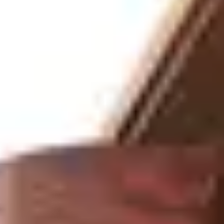
/
A-188