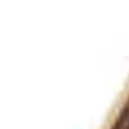
Corporate
inglés
alemán
francés
español
Pianos de cola y pianos verticales
/
Steinway Grand Pianos