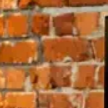
Corporate
inglés
alemán
francés
español
Descubrir Steinway
/
Concerts and Artists
/
Artist Profile
Aribert Reimann
Steinway Artist
Enlaces
Visitar el sitio web