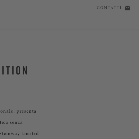
CONTATTI
DITION
ionale, presenta
stica senza
Steinway Limited