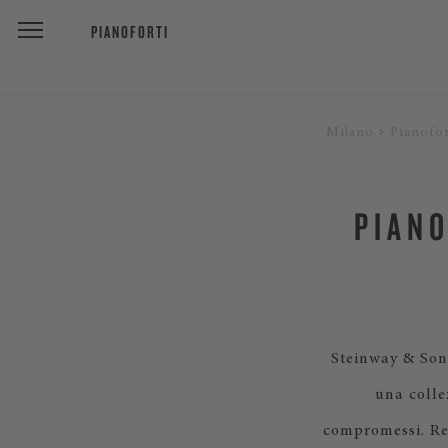
PIANOFORTI
Milano
Pianofor
PIANO
Steinway & Sons
una collez
compromessi. Re