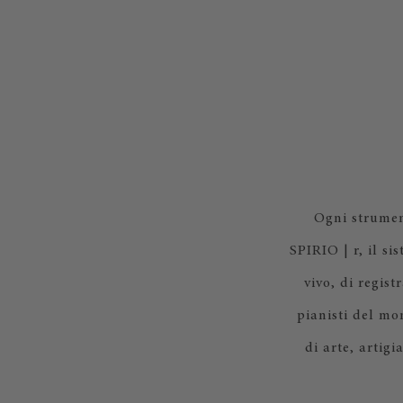
Ogni strumen
SPIRIO | r, il s
vivo, di regis
pianisti del mo
di arte, artig