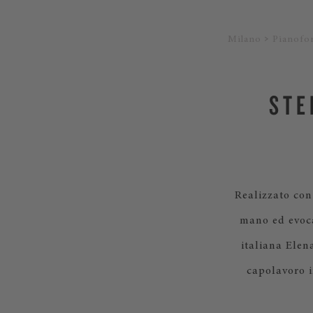
Milano
Pianofor
STE
Realizzato con 
mano ed evoca
italiana Elen
capolavoro i