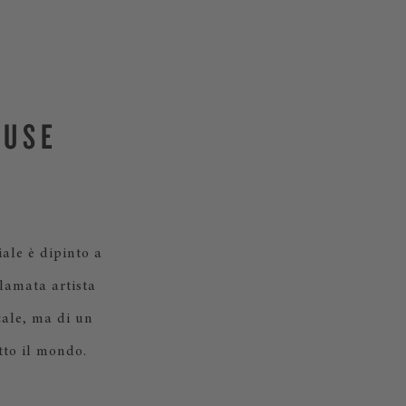
OUSE
iale è dipinto a
lamata artista
cale, ma di un
tto il mondo.