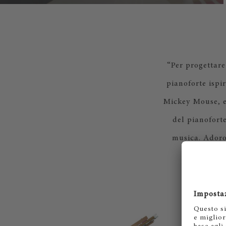
“Per progettare
pianoforte ispi
Mickey Mouse, e 
del pianoforte
musica. Adoro