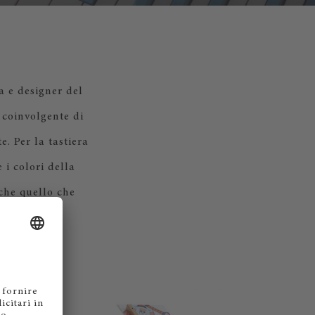
a e designer del
 coinvolgente di
. Per la tastiera
 i colori della
che quello che