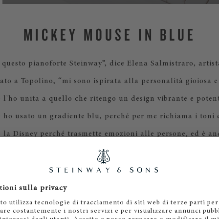
MICKEY MOUSE IN BLUE
 questo pianoforte Steinway”, dice Elena Salmistraro, artist
rato a Topolino, “mi sono ispirata alla personalità gioiosa e
l'ho unita a quello che ritengo un design vibrante e potente
 ho usato un gradiente blu, perché per me richiama i toni e
 la Disney perché trasmette emozioni alle persone, ed è an
cerco di fare io ogni giorno nel mio lavoro”.