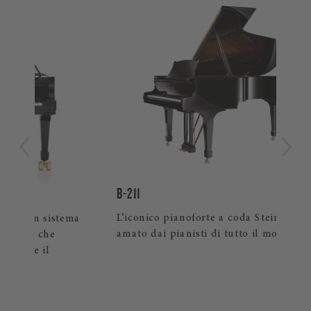
LIM
Ver
art
prez
B-211
L’iconico pianoforte a coda Steinway
ema
amato dai pianisti di tutto il mondo.