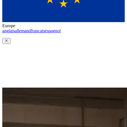
Europe
anglais
allemand
français
espagnol