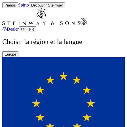
Spirio
Pianos
Découvrir Steinway
Dealer
FR
Choisir la région et la langue
Europe