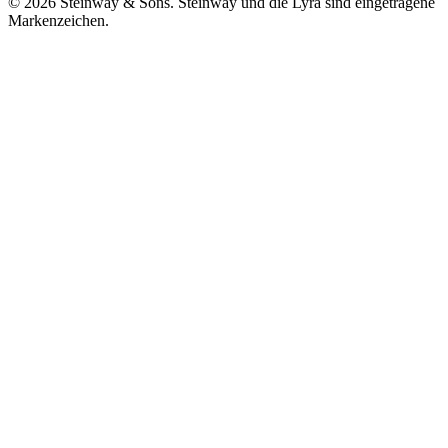
© 2026 Steinway & Sons. Steinway und die Lyra sind eingetragene
Markenzeichen.