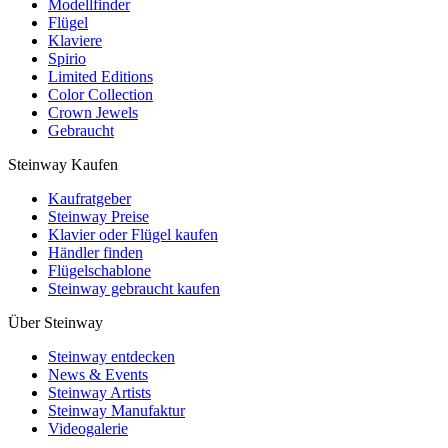
Modellfinder
Flügel
Klaviere
Spirio
Limited Editions
Color Collection
Crown Jewels
Gebraucht
Steinway Kaufen
Kaufratgeber
Steinway Preise
Klavier oder Flügel kaufen
Händler finden
Flügelschablone
Steinway gebraucht kaufen
Über Steinway
Steinway entdecken
News & Events
Steinway Artists
Steinway Manufaktur
Videogalerie