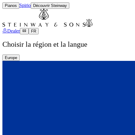
Spirio
Pianos
Découvrir Steinway
Dealer
FR
Choisir la région et la langue
Europe