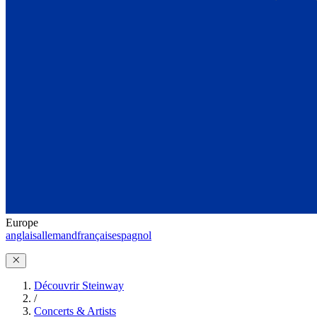
Europe
anglais
allemand
français
espagnol
Découvrir Steinway
/
Concerts & Artists