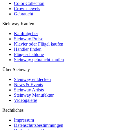
Color Collection
Crown Jewels
Gebraucht
Steinway Kaufen
Kaufratgeber
Steinway Preise
Klavier oder Flügel kaufen
Händler finden
Flügelschablone
Steinway gebraucht kaufen
Über Steinway
Steinway entdecken
News & Events
Steinway Artists
Steinway Manufaktur
Videogalerie
Rechtliches
Impressum
Datenschutzbestimmungen