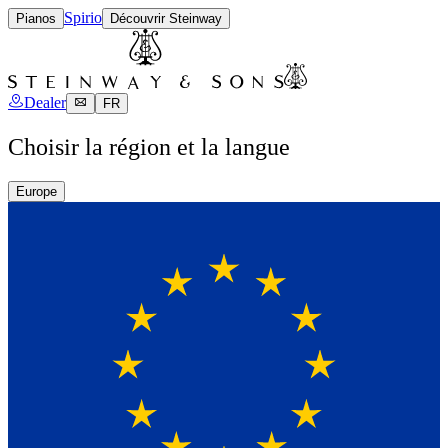
Spirio
Pianos
Découvrir Steinway
Dealer
FR
Choisir la région et la langue
Europe