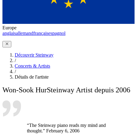
Europe
anglais
allemand
français
espagnol
Découvrir Steinway
/
Concerts & Artists
/
Détails de l'artiste
Won-Sook Hur
Steinway Artist depuis 2006
“The Steinway piano reads my mind and
thought.” February 6, 2006