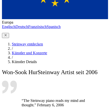
Europa
Englisch
Deutsch
Französisch
Spanisch
Steinway entdecken
/
Künstler und Konzerte
/
Künstler Details
Won-Sook Hur
Steinway Artist seit 2006
“The Steinway piano reads my mind and
thought.” February 6, 2006