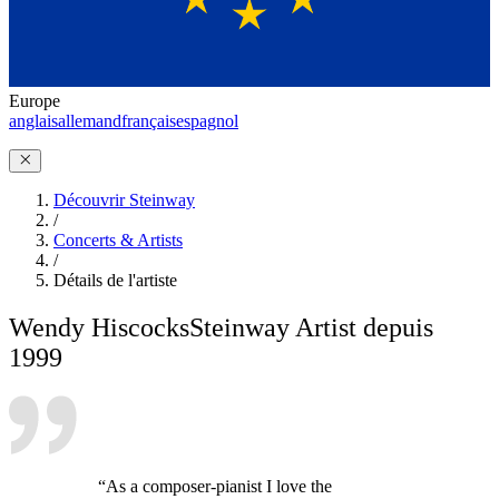
Europe
anglais
allemand
français
espagnol
Découvrir Steinway
/
Concerts & Artists
/
Détails de l'artiste
Wendy Hiscocks
Steinway Artist depuis
1999
“As a composer-pianist I love the