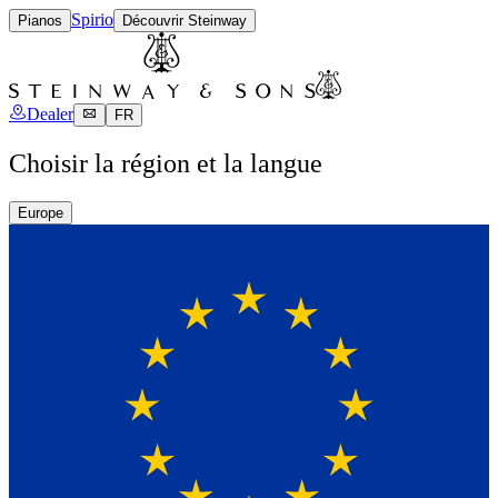
Spirio
Pianos
Découvrir Steinway
Dealer
FR
Choisir la région et la langue
Europe