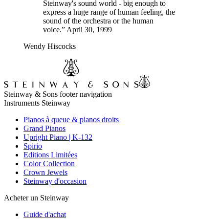
Steinway's sound world - big enough to
express a huge range of human feeling, the
sound of the orchestra or the human
voice.” April 30, 1999
Wendy Hiscocks
Steinway & Sons footer navigation
Instruments Steinway
Pianos à queue & pianos droits
Grand Pianos
Upright Piano | K-132
Spirio
Editions Limitées
Color Collection
Crown Jewels
Steinway d'occasion
Acheter un Steinway
Guide d'achat