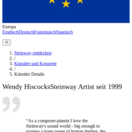
Europa
Englisch
Deutsch
Französisch
Spanisch
Steinway entdecken
/
Künstler und Konzerte
/
Künstler Details
Wendy Hiscocks
Steinway Artist seit 1999
“As a composer-pianist I love the
Steinway's sound world - big enough to
express a huge range of human feeling, the