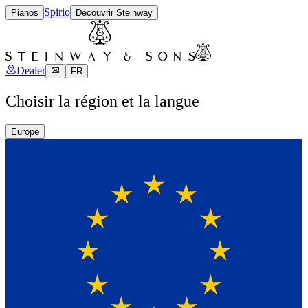
Spirio
Pianos
Découvrir Steinway
Dealer
FR
Choisir la région et la langue
Europe