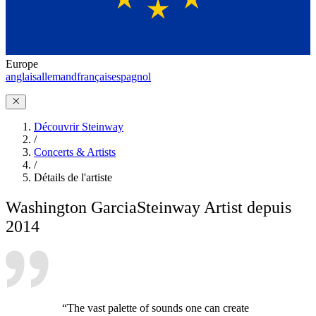
Europe
anglais
allemand
français
espagnol
Découvrir Steinway
/
Concerts & Artists
/
Détails de l'artiste
Washington Garcia
Steinway Artist depuis
2014
“The vast palette of sounds one can create