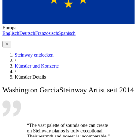
Europa
Englisch
Deutsch
Französisch
Spanisch
Steinway entdecken
/
Künstler und Konzerte
/
Künstler Details
Washington Garcia
Steinway Artist seit 2014
“The vast palette of sounds one can create
on Steinway pianos is truly exceptional.
Their warmth and power is incomparable.”