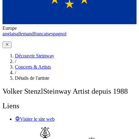
Europe
anglais
allemand
français
espagnol
Découvrir Steinway
/
Concerts & Artists
/
Détails de l'artiste
Volker Stenzl
Steinway Artist depuis 1988
Liens
Visiter le site web