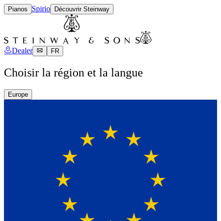
Spirio
Pianos
Découvrir Steinway
Dealer
FR
Choisir la région et la langue
Europe