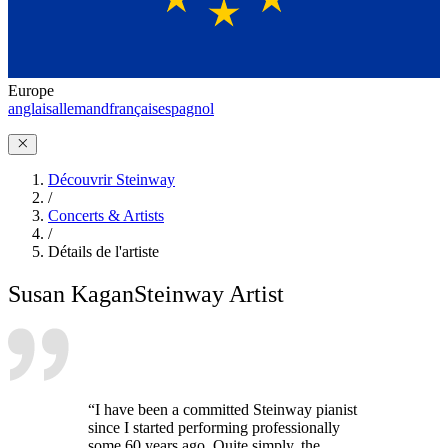
Europe
anglais
allemand
français
espagnol
Découvrir Steinway
/
Concerts & Artists
/
Détails de l'artiste
Susan Kagan
Steinway Artist
“I have been a committed Steinway pianist
since I started performing professionally
some 60 years ago. Quite simply, the