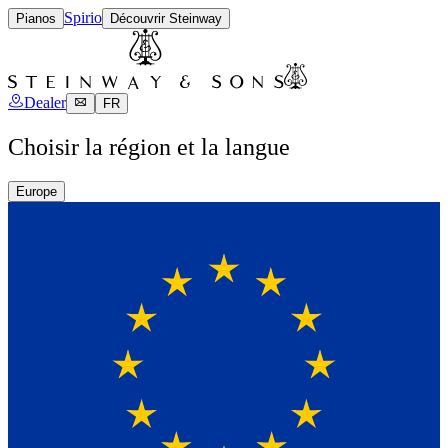
Spirio
Pianos
Découvrir Steinway
Dealer
FR
Choisir la région et la langue
Europe