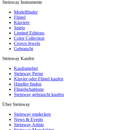
Steinway Instrumente
Modellfinder
Flügel
Klaviere
Spirio
Limited Editions
Color Collection
Crown Jewels
Gebraucht
Steinway Kaufen
Kaufratgeber
Steinway Preise
Klavier oder Flügel kaufen
Händler finden
Flügelschablone
Steinway gebraucht kaufen
Über Steinway
Steinway entdecken
News & Events
Steinway Artists
Steinway Manufaktur