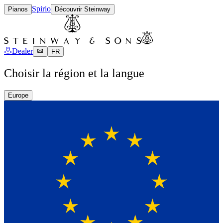
Spirio
Pianos
Découvrir Steinway
Dealer
FR
Choisir la région et la langue
Europe