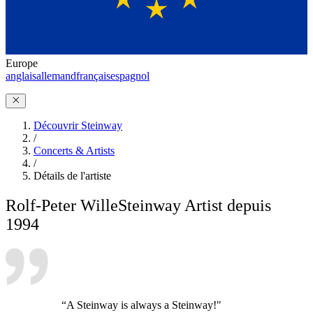
Europe
anglais
allemand
français
espagnol
Découvrir Steinway
/
Concerts & Artists
/
Détails de l'artiste
Rolf-Peter Wille
Steinway Artist depuis
1994
“A Steinway is always a Steinway!"