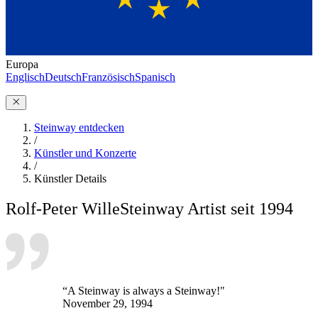
Europa
Englisch
Deutsch
Französisch
Spanisch
Steinway entdecken
/
Künstler und Konzerte
/
Künstler Details
Rolf-Peter Wille
Steinway Artist seit 1994
“A Steinway is always a Steinway!"
November 29, 1994