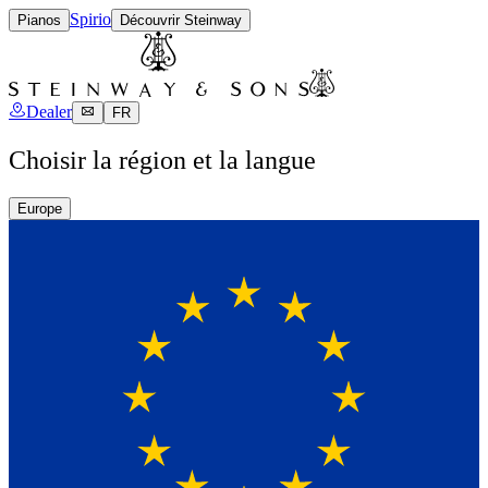
Spirio
Pianos
Découvrir Steinway
Dealer
FR
Choisir la région et la langue
Europe