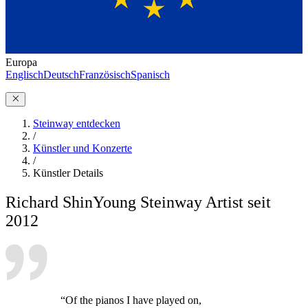
Europa
Englisch
Deutsch
Französisch
Spanisch
Steinway entdecken
/
Künstler und Konzerte
/
Künstler Details
Richard Shin
Young Steinway Artist seit
2012
“Of the pianos I have played on,