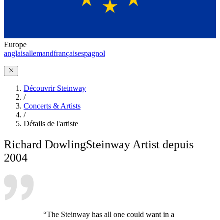
Europe
anglais
allemand
français
espagnol
Découvrir Steinway
/
Concerts & Artists
/
Détails de l'artiste
Richard Dowling
Steinway Artist depuis
2004
“The Steinway has all one could want in a