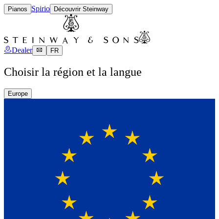
Spirio
Pianos
Découvrir Steinway
Dealer
FR
Choisir la région et la langue
Europe