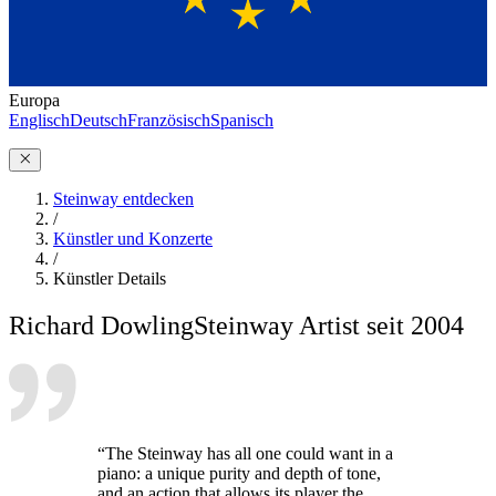
Europa
Englisch
Deutsch
Französisch
Spanisch
Steinway entdecken
/
Künstler und Konzerte
/
Künstler Details
Richard Dowling
Steinway Artist seit 2004
“The Steinway has all one could want in a
piano: a unique purity and depth of tone,
and an action that allows its player the