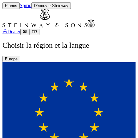
Spirio
Pianos
Découvrir Steinway
Dealer
FR
Choisir la région et la langue
Europe