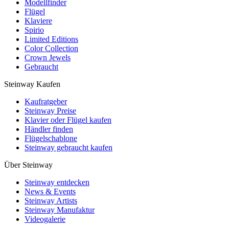
Modellfinder
Flügel
Klaviere
Spirio
Limited Editions
Color Collection
Crown Jewels
Gebraucht
Steinway Kaufen
Kaufratgeber
Steinway Preise
Klavier oder Flügel kaufen
Händler finden
Flügelschablone
Steinway gebraucht kaufen
Über Steinway
Steinway entdecken
News & Events
Steinway Artists
Steinway Manufaktur
Videogalerie