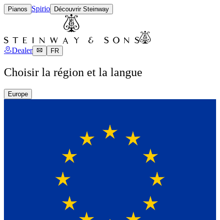
Spirio
Pianos
Découvrir Steinway
Dealer
FR
Choisir la région et la langue
Europe