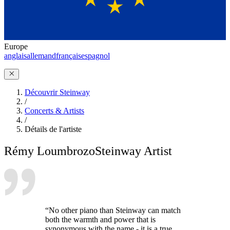
Europe
anglais
allemand
français
espagnol
Découvrir Steinway
/
Concerts & Artists
/
Détails de l'artiste
Rémy Loumbrozo
Steinway Artist
“No other piano than Steinway can match
both the warmth and power that is
synonymous with the name - it is a true