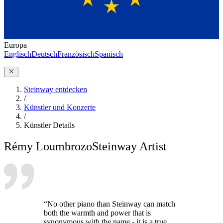
Europa
Englisch
Deutsch
Französisch
Spanisch
Steinway entdecken
/
Künstler und Konzerte
/
Künstler Details
Rémy Loumbrozo
Steinway Artist
“No other piano than Steinway can match
both the warmth and power that is
synonymous with the name - it is a true