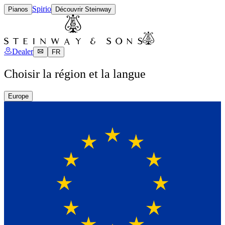
Spirio
Pianos
Découvrir Steinway
Dealer
FR
Choisir la région et la langue
Europe