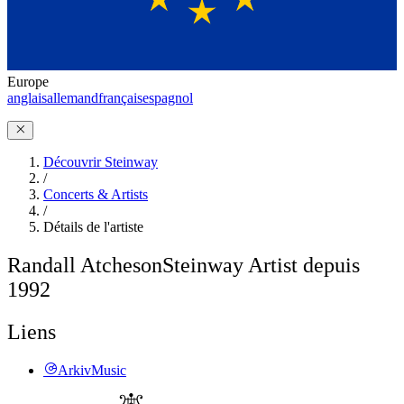
Europe
anglais
allemand
français
espagnol
Découvrir Steinway
/
Concerts & Artists
/
Détails de l'artiste
Randall Atcheson
Steinway Artist depuis
1992
Liens
ArkivMusic