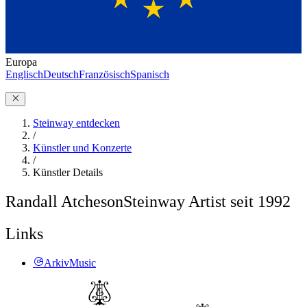
Europa
Englisch
Deutsch
Französisch
Spanisch
Steinway entdecken
/
Künstler und Konzerte
/
Künstler Details
Randall Atcheson
Steinway Artist seit 1992
Links
ArkivMusic