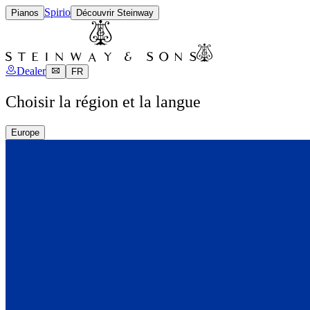
Spirio
Pianos
Découvrir Steinway
Dealer
FR
Choisir la région et la langue
Europe