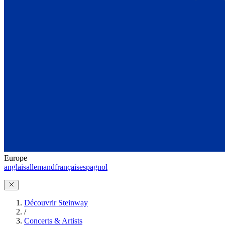
Europe
anglais
allemand
français
espagnol
Découvrir Steinway
/
Concerts & Artists