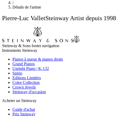
/
Détails de l'artiste
Pierre-Luc Vallet
Steinway Artist depuis 1998
Steinway & Sons footer navigation
Instruments Steinway
Pianos à queue & pianos droits
Grand Pianos
Upright Piano | K-132
Spirio
Editions Limitées
Color Collection
Crown Jewels
Steinway d'occasion
Acheter un Steinway
Guide d'achat
Prix Steinway