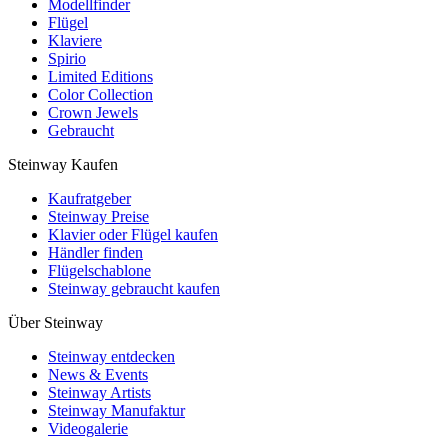
Modellfinder
Flügel
Klaviere
Spirio
Limited Editions
Color Collection
Crown Jewels
Gebraucht
Steinway Kaufen
Kaufratgeber
Steinway Preise
Klavier oder Flügel kaufen
Händler finden
Flügelschablone
Steinway gebraucht kaufen
Über Steinway
Steinway entdecken
News & Events
Steinway Artists
Steinway Manufaktur
Videogalerie