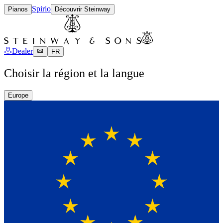
Spirio
Pianos
Découvrir Steinway
Dealer
FR
Choisir la région et la langue
Europe