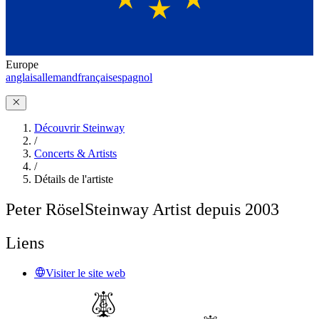
Europe
anglais
allemand
français
espagnol
Découvrir Steinway
/
Concerts & Artists
/
Détails de l'artiste
Peter Rösel
Steinway Artist depuis 2003
Liens
Visiter le site web