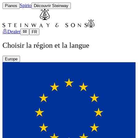
Spirio
Pianos
Découvrir Steinway
Dealer
FR
Choisir la région et la langue
Europe