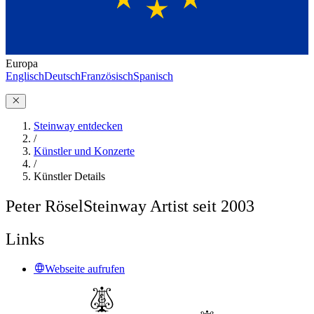
Europa
Englisch
Deutsch
Französisch
Spanisch
Steinway entdecken
/
Künstler und Konzerte
/
Künstler Details
Peter Rösel
Steinway Artist seit 2003
Links
Webseite aufrufen