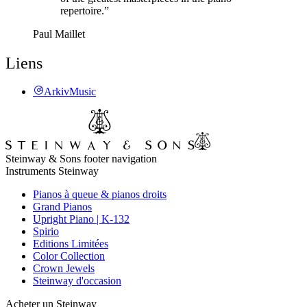
repertoire.”
Paul Maillet
Liens
ArkivMusic
Steinway & Sons footer navigation
Instruments Steinway
Pianos à queue & pianos droits
Grand Pianos
Upright Piano | K-132
Spirio
Editions Limitées
Color Collection
Crown Jewels
Steinway d'occasion
Acheter un Steinway