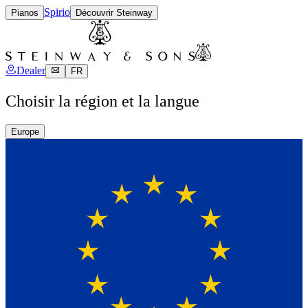
Spirio
Pianos
Découvrir Steinway
Dealer
FR
Choisir la région et la langue
Europe