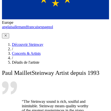
Europe
anglais
allemand
français
espagnol
Découvrir Steinway
/
Concerts & Artists
/
Détails de l'artiste
Paul Maillet
Steinway Artist depuis 1993
“The Steinway sound is rich, soulful and
inimitable. Steinway means quality worthy
of the greatest masterpieces in the piano