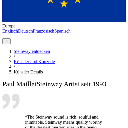
Europa
Englisch
Deutsch
Französisch
Spanisch
Steinway entdecken
/
Künstler und Konzerte
/
Künstler Details
Paul Maillet
Steinway Artist seit 1993
“The Steinway sound is rich, soulful and
inimitable. Steinway means quality worthy
of the greatest masterpieces in the piano