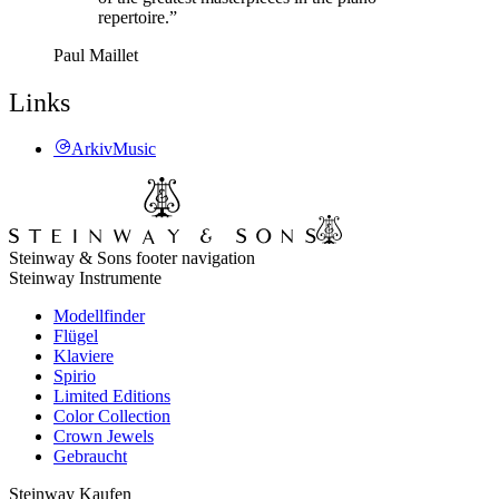
repertoire.”
Paul Maillet
Links
ArkivMusic
Steinway & Sons footer navigation
Steinway Instrumente
Modellfinder
Flügel
Klaviere
Spirio
Limited Editions
Color Collection
Crown Jewels
Gebraucht
Steinway Kaufen