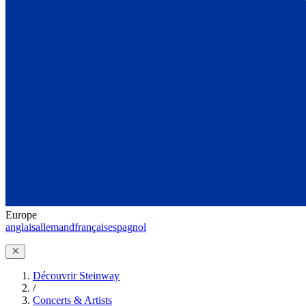
Europe
anglais
allemand
français
espagnol
Découvrir Steinway
/
Concerts & Artists