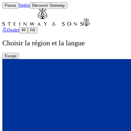
Spirio
Pianos
Découvrir Steinway
Dealer
FR
Choisir la région et la langue
Europe