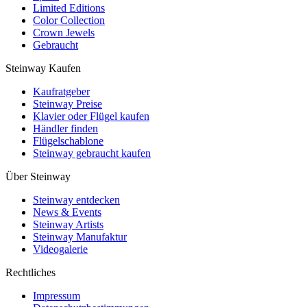
Limited Editions
Color Collection
Crown Jewels
Gebraucht
Steinway Kaufen
Kaufratgeber
Steinway Preise
Klavier oder Flügel kaufen
Händler finden
Flügelschablone
Steinway gebraucht kaufen
Über Steinway
Steinway entdecken
News & Events
Steinway Artists
Steinway Manufaktur
Videogalerie
Rechtliches
Impressum