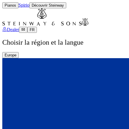
Spirio
Pianos
Découvrir Steinway
Dealer
FR
Choisir la région et la langue
Europe