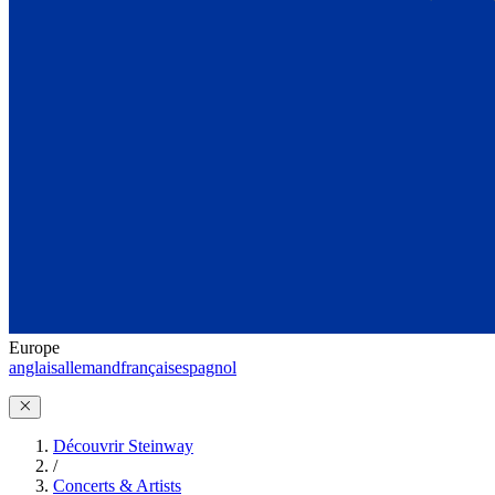
Europe
anglais
allemand
français
espagnol
Découvrir Steinway
/
Concerts & Artists